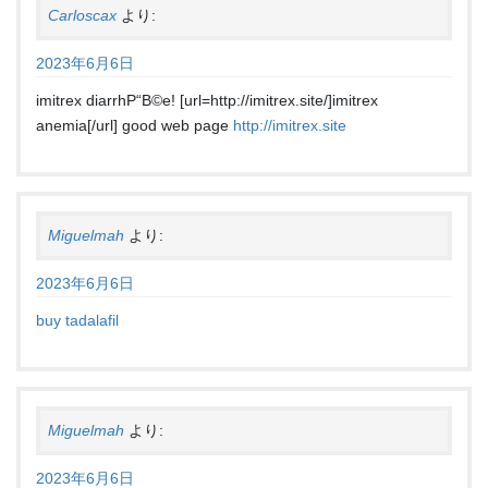
Carloscax
より:
2023年6月6日
imitrex diarrhР“В©e! [url=http://imitrex.site/]imitrex
anemia[/url] good web page
http://imitrex.site
Miguelmah
より:
2023年6月6日
buy tadalafil
Miguelmah
より:
2023年6月6日