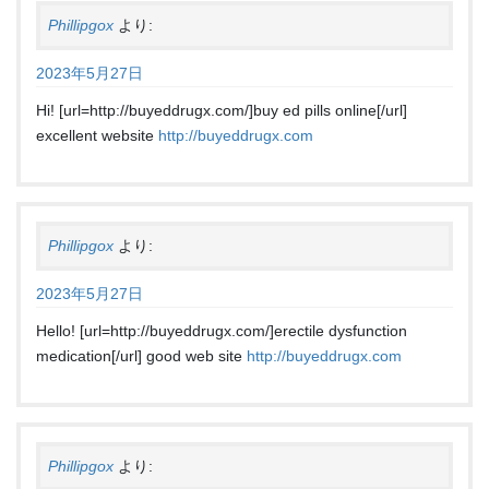
Phillipgox
より:
2023年5月27日
Hi! [url=http://buyeddrugx.com/]buy ed pills online[/url]
excellent website
http://buyeddrugx.com
Phillipgox
より:
2023年5月27日
Hello! [url=http://buyeddrugx.com/]erectile dysfunction
medication[/url] good web site
http://buyeddrugx.com
Phillipgox
より: