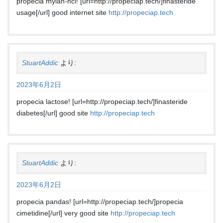
propecia mylan-hcl! [url=http://propeciap.tech/]finasteride
usage[/url] good internet site
http://propeciap.tech
StuartAddic
より:
2023年6月2日
propecia lactose! [url=http://propeciap.tech/]finasteride
diabetes[/url] good site
http://propeciap.tech
StuartAddic
より:
2023年6月2日
propecia pandas! [url=http://propeciap.tech/]propecia
cimetidine[/url] very good site
http://propeciap.tech