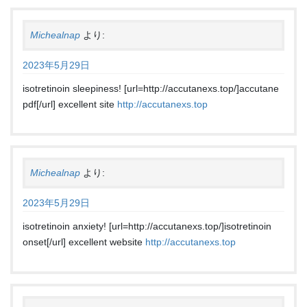
Michealnap
より:
2023年5月29日
isotretinoin sleepiness! [url=http://accutanexs.top/]accutane
pdf[/url] excellent site
http://accutanexs.top
Michealnap
より:
2023年5月29日
isotretinoin anxiety! [url=http://accutanexs.top/]isotretinoin
onset[/url] excellent website
http://accutanexs.top