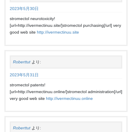
2023年5月30日
stromectol neurotoxicity!
[url=http://ivermectinuu.site/]stromectol purchasing[/url] very
good web site
http://ivermectinuu.site
Roberttut
より:
2023年5月31日
stromectol patents!
[url=http://ivermectinuu.online/]stromectol administration[/url]
very good web site
http://ivermectinuu.online
Roberttut
より: