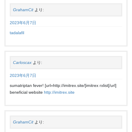
GrahamCit
より:
2023年6月7日
tadalafil
Carloscax
より:
2023年6月7日
sumatriptan fever! [url=http://imitrex.site/]imitrex rxlist[/url]
beneficial website
http://imitrex.site
GrahamCit
より: