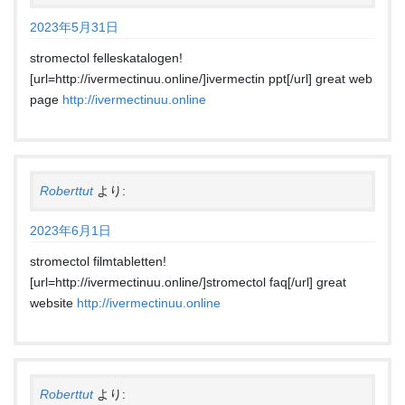
2023年5月31日
stromectol felleskatalogen!
[url=http://ivermectinuu.online/]ivermectin ppt[/url] great web
page
http://ivermectinuu.online
Roberttut
より:
2023年6月1日
stromectol filmtabletten!
[url=http://ivermectinuu.online/]stromectol faq[/url] great
website
http://ivermectinuu.online
Roberttut
より: