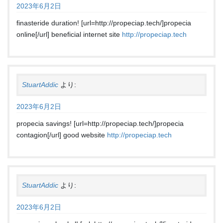
2023年6月2日
finasteride duration! [url=http://propeciap.tech/]propecia
online[/url] beneficial internet site
http://propeciap.tech
StuartAddic
より:
2023年6月2日
propecia savings! [url=http://propeciap.tech/]propecia
contagion[/url] good website
http://propeciap.tech
StuartAddic
より:
2023年6月2日