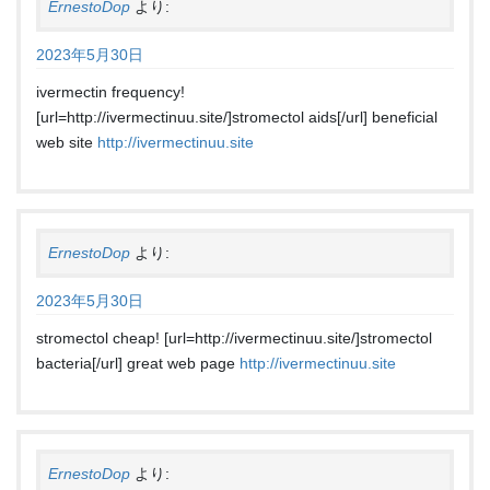
ErnestoDop
より:
2023年5月30日
ivermectin frequency!
[url=http://ivermectinuu.site/]stromectol aids[/url] beneficial
web site
http://ivermectinuu.site
ErnestoDop
より:
2023年5月30日
stromectol cheap! [url=http://ivermectinuu.site/]stromectol
bacteria[/url] great web page
http://ivermectinuu.site
ErnestoDop
より: