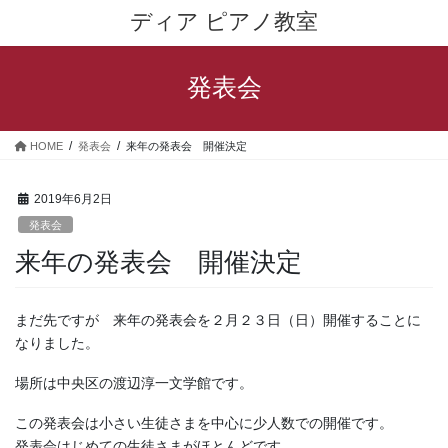
コ
ナ
ディア ピアノ教室
ン
ビ
テ
ゲ
ン
ー
発表会
ツ
シ
へ
ョ
ス
ン
HOME
発表会
来年の発表会 開催決定
キ
に
ッ
移
プ
動
2019年6月2日
発表会
来年の発表会 開催決定
まだ先ですが 来年の発表会を２月２３日（日）開催することに
なりました。
場所は中央区の渡辺淳一文学館です。
この発表会は小さい生徒さまを中心に少人数での開催です。
発表会はじめての生徒さまがほとんどです。