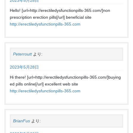
2023年5月28日
Hello! [url=http://erectiledysfunctionpills-365.com/]non
prescription erection pills[/url] beneficial site
http://erectiledysfunctionpills-365.com
Peterroutt
より:
2023年5月28日
Hi there! [url=http://erectiledysfunctionpills-365.com/]buying
ed pills online[/url] excellent web site
http://erectiledysfunctionpills-365.com
BrianFus
より: