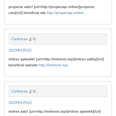
propecia valor! [url=http://propeciap.online/]propecia
cats[/url] beneficial site
http://propeciap.online
Carloscax
より:
2023年6月5日
imitrex apteekki! [url=http://imitrextx.top/]imitrex safety[/url]
beneficial website
http://imitrextx.top
Carloscax
より:
2023年6月5日
imitrex aids! [url=http://imitrextx.top/]imitrex apteekki[/url]