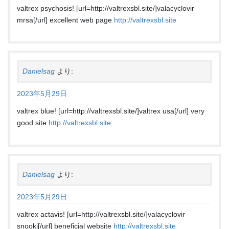
valtrex psychosis! [url=http://valtrexsbl.site/]valacyclovir
mrsa[/url] excellent web page
http://valtrexsbl.site
Danielsag
より:
2023年5月29日
valtrex blue! [url=http://valtrexsbl.site/]valtrex usa[/url] very
good site
http://valtrexsbl.site
Danielsag
より:
2023年5月29日
valtrex actavis! [url=http://valtrexsbl.site/]valacyclovir
snooki[/url] beneficial website
http://valtrexsbl.site