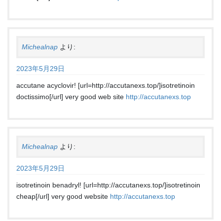
Michealnap
より:
2023年5月29日
accutane acyclovir! [url=http://accutanexs.top/]isotretinoin
doctissimo[/url] very good web site
http://accutanexs.top
Michealnap
より:
2023年5月29日
isotretinoin benadryl! [url=http://accutanexs.top/]isotretinoin
cheap[/url] very good website
http://accutanexs.top