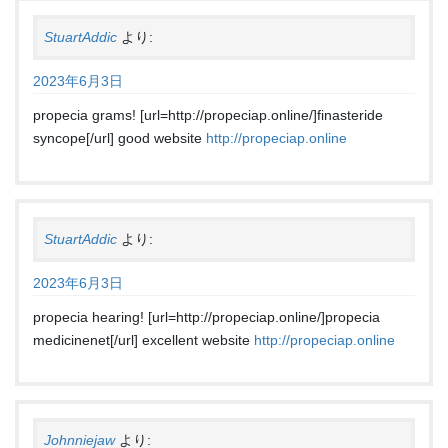
StuartAddic
より:
2023年6月3日
propecia grams! [url=http://propeciap.online/]finasteride
syncope[/url] good website
http://propeciap.online
StuartAddic
より:
2023年6月3日
propecia hearing! [url=http://propeciap.online/]propecia
medicinenet[/url] excellent website
http://propeciap.online
Johnniejaw
より: