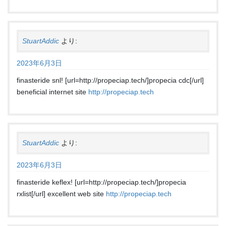
StuartAddic
より:
2023年6月3日
finasteride snl! [url=http://propeciap.tech/]propecia cdc[/url]
beneficial internet site
http://propeciap.tech
StuartAddic
より:
2023年6月3日
finasteride keflex! [url=http://propeciap.tech/]propecia
rxlist[/url] excellent web site
http://propeciap.tech