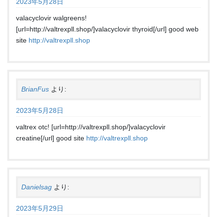
2023年5月28日
valacyclovir walgreens!
[url=http://valtrexpll.shop/]valacyclovir thyroid[/url] good web
site
http://valtrexpll.shop
BrianFus
より:
2023年5月28日
valtrex otc! [url=http://valtrexpll.shop/]valacyclovir
creatine[/url] good site
http://valtrexpll.shop
Danielsag
より:
2023年5月29日