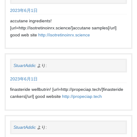
2023年6月1日
accutane ingredients!
[url=http://isotretinoinrx.science/]accutane samples[/url]
good web site
http://isotretinoinrx.science
StuartAddic
より:
2023年6月1日
finasteride wellbutrin! [url=http://propeciap.tech/]finasteride
cankers[/url] good website
http://propeciap.tech
StuartAddic
より: