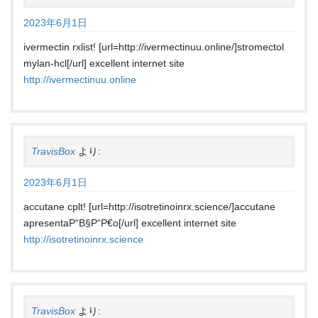
2023年6月1日
ivermectin rxlist! [url=http://ivermectinuu.online/]stromectol
mylan-hcl[/url] excellent internet site
http://ivermectinuu.online
TravisBox
より:
2023年6月1日
accutane cplt! [url=http://isotretinoinrx.science/]accutane
apresentaР“В§Р“Р€o[/url] excellent internet site
http://isotretinoinrx.science
TravisBox
より: