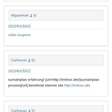
Miguelmah
より:
2023年6月6日
cialis coupons
Carloscax
より:
2023年6月6日
sumatriptan erfahrung! [url=http://imitrex.site/]sumatriptan
process[/url] beneficial internet site
http://imitrex.site
Carloscax
より: